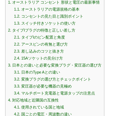
1.
オーストラリア コンセント 形状と電圧の最新事情
1.1.
オーストラリアの電源規格の基本
1.2.
コンセントの見た目と識別ポイント
1.3.
スイッチ付きソケットの使い方
2.
タイプIプラグの特徴と正しい差し方
2.1.
タイプIのピン配置と角度
2.2.
アースピンの有無と選び方
2.3.
差し込みのコツと抜き方
2.4.
15Aソケットの見分け方
3.
日本との違いと必要な変換プラグ・変圧器の選び方
3.1.
日本のType Aとの違い
3.2.
変換プラグの選び方とチェックポイント
3.3.
変圧器が必要な機器の見極め
3.4.
マルチポート充電器と電源タップの注意点
4.
対応地域と近隣国の互換性
4.1.
使用されている国と地域
4.2.
国ごとの電圧・周波数の違い