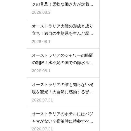
クの普及！柔軟な働き方が定着し
た背景
2026.08.2
オーストラリア大陸の形成と成り
立ち！独自の生態系を生んだ歴史
のロマン
2026.08.1
オーストラリアのシャワーの時間
の制限！水不足の国での節水ルー
ルの実態
2026.08.1
オーストラリアの誰も知らない秘
境を観光！大自然に感動する冒険
の旅
2026.07.31
オーストラリアのホテルにはパジ
ャマがない？宿泊時に持参すべき
必須の物
2026.07.31