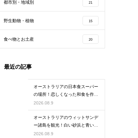
都市別・地域別
21
野生動物・植物
15
食べ物とお土産
20
最近の記事
オーストラリアの日本食スーパー
の場所！恋しくなった和食を作る
食材
2026.08.9
オーストラリアのウィットサンデ
ー諸島を観光！白い砂浜と青い海
の楽園
2026.08.9