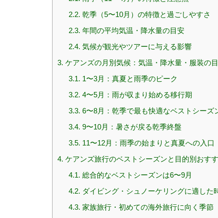
2.2.
乾季（5〜10月）の特徴と過ごしやすさ
2.3.
年間の平均気温・降水量の目安
2.4.
気候が観光やツアーに与える影響
3.
ケアンズの月別気候：気温・降水量・服装の
3.1.
1〜3月：真夏と雨季のピーク
3.2.
4〜5月：雨が収まり始める移行期
3.3.
6〜8月：乾季で最も快適なベストシーズ
3.4.
9〜10月：暑さが戻る乾季終盤
3.5.
11〜12月：雨季の始まりと真夏への入口
4.
ケアンズ旅行のベストシーズンと目的別おす
4.1.
総合的なベストシーズンは6〜9月
4.2.
ダイビング・シュノーケリングに適した
4.3.
家族旅行・初めての海外旅行に向く季節