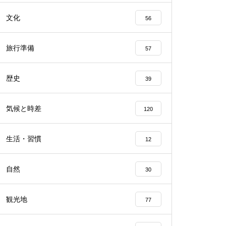
文化
56
旅行準備
57
歴史
39
気候と時差
120
生活・習慣
12
自然
30
観光地
77