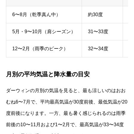
6〜8月（乾季真ん中）
約30度
約
5月・9〜10月（肩シーズン）
31〜33度
2
12〜2月（雨季のピーク）
32〜34度
2
月別の平均気温と降水量の目安
ダーウィンの月別の気温を見ると、最も涼しいのはおお
むね6〜7月で、平均最高気温が30度前後、最低気温が20
度前後になります。一方、最も暑く感じられるのは雨季
前後の10〜11月および1〜2月で、最高気温が33〜34度