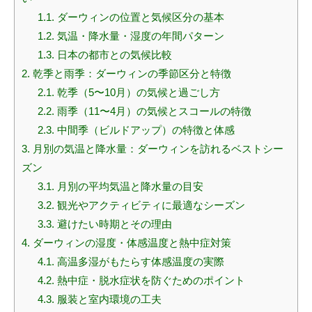
1.1.
ダーウィンの位置と気候区分の基本
1.2.
気温・降水量・湿度の年間パターン
1.3.
日本の都市との気候比較
2.
乾季と雨季：ダーウィンの季節区分と特徴
2.1.
乾季（5〜10月）の気候と過ごし方
2.2.
雨季（11〜4月）の気候とスコールの特徴
2.3.
中間季（ビルドアップ）の特徴と体感
3.
月別の気温と降水量：ダーウィンを訪れるベストシー
ズン
3.1.
月別の平均気温と降水量の目安
3.2.
観光やアクティビティに最適なシーズン
3.3.
避けたい時期とその理由
4.
ダーウィンの湿度・体感温度と熱中症対策
4.1.
高温多湿がもたらす体感温度の実際
4.2.
熱中症・脱水症状を防ぐためのポイント
4.3.
服装と室内環境の工夫