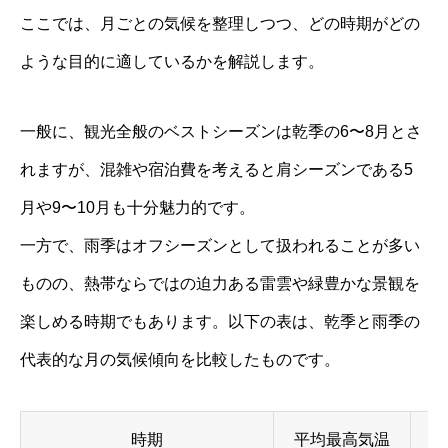
ここでは、月ごとの気候を整理しつつ、どの時期がどの
ような目的に適しているかを解説します。
一般に、観光全般のベストシーズンは乾季の6〜8月とさ
れますが、混雑や宿泊費を考えると肩シーズンである5
月や9〜10月も十分魅力的です。
一方で、雨季はオフシーズンとして扱われることが多い
ものの、熱帯ならではの迫力ある雷雲や緑豊かな景観を
楽しめる時期でもあります。以下の表は、乾季と雨季の
代表的な月の気候傾向を比較したものです。
時期
平均最高気温
平