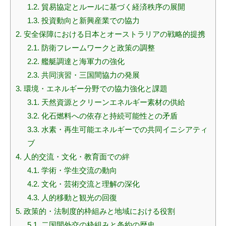
1.2.
貿易協定とルールに基づく経済秩序の展開
1.3.
投資動向と新興産業での協力
2.
安全保障における日本とオーストラリアの戦略的提携
2.1.
防衛フレームワークと政策の調整
2.2.
艦艇調達と海軍力の強化
2.3.
共同演習・三国間協力の発展
3.
環境・エネルギー分野での協力強化と課題
3.1.
天然資源とクリーンエネルギー素材の供給
3.2.
化石燃料への依存と持続可能性との矛盾
3.3.
水素・再生可能エネルギーでの共同イニシアティ
ブ
4.
人的交流・文化・教育面での絆
4.1.
学術・学生交流の動向
4.2.
文化・芸術交流と理解の深化
4.3.
人的移動と観光の回復
5.
政策的・法制度的枠組みと地域における役割
5.1.
二国間外交の枠組みと条約の歴史