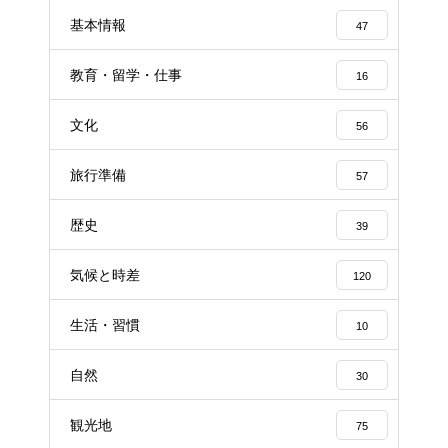
基本情報
47
教育・留学・仕事
16
文化
56
旅行準備
57
歴史
39
気候と時差
120
生活・習慣
10
自然
30
観光地
75