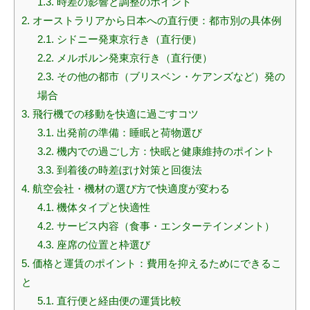
1.3.
時差の影響と調整のポイント
2.
オーストラリアから日本への直行便：都市別の具体例
2.1.
シドニー発東京行き（直行便）
2.2.
メルボルン発東京行き（直行便）
2.3.
その他の都市（ブリスベン・ケアンズなど）発の
場合
3.
飛行機での移動を快適に過ごすコツ
3.1.
出発前の準備：睡眠と荷物選び
3.2.
機内での過ごし方：快眠と健康維持のポイント
3.3.
到着後の時差ぼけ対策と回復法
4.
航空会社・機材の選び方で快適度が変わる
4.1.
機体タイプと快適性
4.2.
サービス内容（食事・エンターテインメント）
4.3.
座席の位置と枠選び
5.
価格と運賃のポイント：費用を抑えるためにできるこ
と
5.1.
直行便と経由便の運賃比較