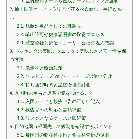
1.3.
生乳使用チーズや熟成チーズのリスクと証明
2.
輸出国側オーストラリアで守るべき輸出・手続きルー
ル
2.1.
規制対象品としての乳製品
2.2.
輸出許可や健康証明書の取得プロセス
2.3.
航空会社と郵便・クーリエ会社の規約確認
3.
パッキングの実践テクニック：美味しさと安全性を保
つ方法
3.1.
包装材と断熱対策
3.2.
ソフトチーズ vs ハードチーズの使い分け
3.3.
持ち運び時間と温度管理の計画
4.
入国時の申告と通関で気をつけること
4.1.
入国カードと検疫申告の正しい記入
4.2.
検査官への対応と書類準備
4.3.
リスクとなるケースと回避策
5.
目的地国（帰国先）の規制を確認するポイント
5.1.
帰国国の動物検疫所と食品検査所の規則