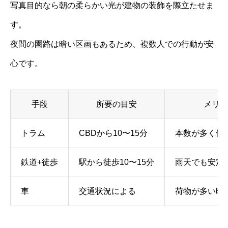
写真目的なら朝の柔らかい光が建物の装飾を際立たせま
す。
夜間の園路は暗い区画もあるため、複数人での行動が安
心です。
手段
所要の目安
メリッ
トラム
CBDから10〜15分
本数が多く停
鉄道+徒歩
駅から徒歩10〜15分
雨天でも安定
車
交通状況による
荷物が多い時